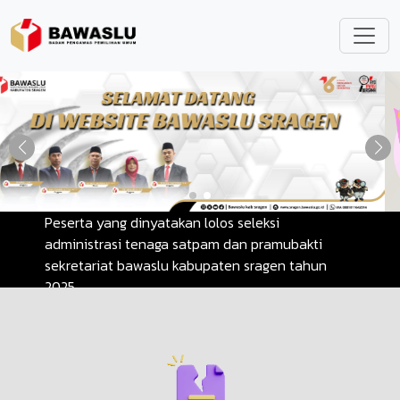
Lompat ke isi utama
Pengumuman
Pelamar yang dinyatakan LOLOS dan DITERIMA
sebagai Tenaga Satpam dan Pramubakti Tahun
2025
Lihat Selengkapnya
Pengumuman
Peserta yang dinyatakan lolos seleksi
administrasi tenaga satpam dan pramubakti
sekretariat bawaslu kabupaten sragen tahun
2025
Lihat Selengkapnya
Pengumuman
Dibutuhkan Segera Satpam (2 orang) &